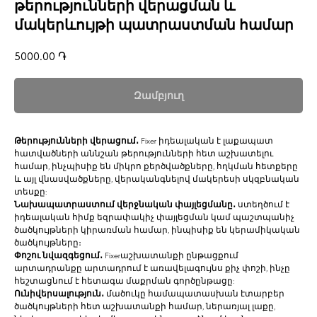
թերությունների վերացման և
մակերևույթի պատրաստման համար
5000.00
֏
Զամբյուղ
Թերությունների վերացում․
Fixer իդեալական է լաքապատ
հատվածների աննշան թերությունների հետ աշխատելու
համար, ինչպիսիք են միկրո քերծվածքները, հղկման հետքերը
և այլ վնասվածքները, վերականգնելով մակերեսի սկզբնական
տեսքը:
Նախապատրաստում վերջնական փայլեցմանը․
ստեղծում է
իդեալական հիմք եզրափակիչ փայլեցման կամ պաշտպանիչ
ծածկույթների կիրառման համար, ինպիսիք են կերամիկական
ծածկույթները։
Փոշու նվազգեցում․
Fixerաշխատանքի ընթացքում
արտադրանքը արտադրում է առավելագույնս քիչ փոշի, ինչը
հեշտացնում է հետագա մաքրման գործընթացը:
Ունիվերսալություն․
մածուկը համապատասխան էտարբեր
ծածկույթների հետ աշխատանքի համար, ներառյալ լաքը,